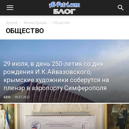
Домой
Жизнь Крыма
Общество
ОБЩЕСТВО
29 июля, в день 250-летия со дня
рождения И.К.Айвазовского,
крымские художники соберутся на
пленэр в аэропорту Симферополя
GEO
-
18.07.2022