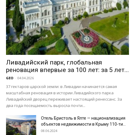
Ливадийский парк, глобальная
реновация впервые за 100 лет: за 5 лет...
GEO
-
04.04.2026
37 гектаров царской земли: в Ливадии начинается самая
масштабная реновация в истории Ливадийского парка
Ливадийский дворец переживает настоящий ренессанс. За
два года посещаемость выросла почти...
Отель Бристоль в Ялте — национализация
объектов недвижимости в Крыму 110-ти...
08.06.2024