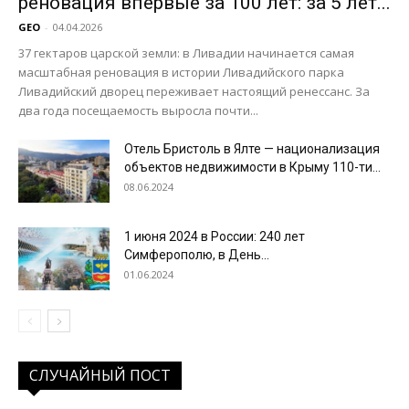
реновация впервые за 100 лет: за 5 лет...
GEO
-
04.04.2026
37 гектаров царской земли: в Ливадии начинается самая
масштабная реновация в истории Ливадийского парка
Ливадийский дворец переживает настоящий ренессанс. За
два года посещаемость выросла почти...
Отель Бристоль в Ялте — национализация
объектов недвижимости в Крыму 110-ти...
08.06.2024
1 июня 2024 в России: 240 лет
Симферополю, в День...
01.06.2024
СЛУЧАЙНЫЙ ПОСТ