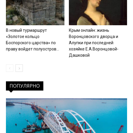
В новый турмаршрут
Крым онлайн: жизнь
«Золотое кольцо
Воронцовского дворца и
Боспорского царства» по
Алупки при последней
праву войдет полуостров...
хозяйке Е.А.Воронцовой-
Дашковой
ПОПУЛЯРНО