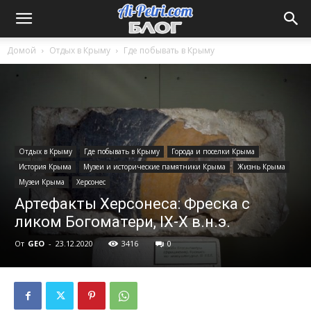
Домой
Отдых в Крыму
Где побывать в Крыму
Отдых в Крыму
Где побывать в Крыму
Города и поселки Крыма
История Крыма
Музеи и исторические памятники Крыма
Жизнь Крыма
Музеи Крыма
Херсонес
Артефакты Херсонеса: Фреска с
ликом Богоматери, IX-X в.н.э.
От
GEO
-
23.12.2020
3416
0