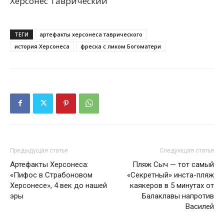
Херсонес Таврический
ТЕГИ
артефакты херсонеса таврического
история Херсонеса
фреска с ликом Богоматери
Предыдущая статья
Следующая статья
Артефакты Херсонеса:
Пляж Сыч — тот самый
«Пифос в Страбоновом
«Секретный» инста-пляж
Херсонесе», 4 век до нашей
каякеров в 5 минутах от
эры
Балаклавы напротив
Василей