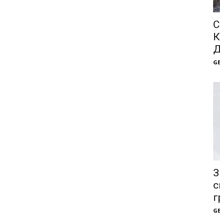
С
К
Д
G
З
с
г
G