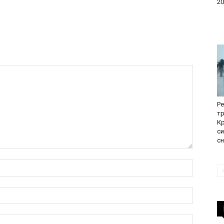
20
Ре
тр
Кр
с
сн