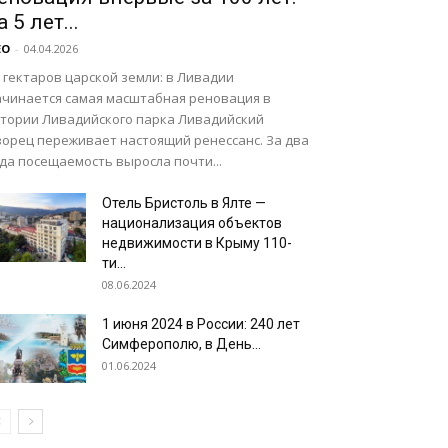
а 5 лет...
EO
-
04.04.2026
 гектаров царской земли: в Ливадии
ачинается самая масштабная реновация в
стории Ливадийского парка Ливадийский
ворец переживает настоящий ренессанс. За два
да посещаемость выросла почти...
Отель Бристоль в Ялте —
национализация объектов
недвижимости в Крыму 110-
ти...
08.06.2024
1 июня 2024 в России: 240 лет
Симферополю, в День...
01.06.2024