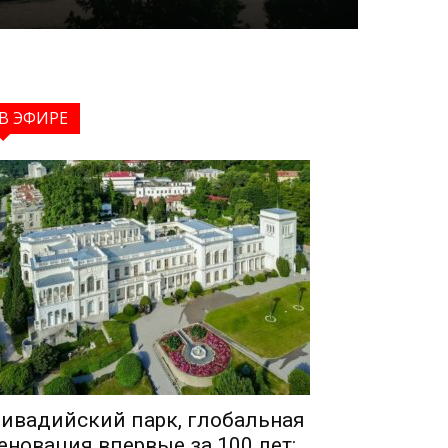
В ЭФИРЕ
ивадийский парк, глобальная
еновация впервые за 100 лет: