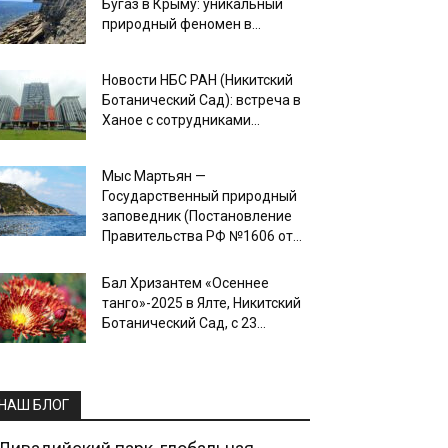
Бугаз в Крыму: уникальный
природный феномен в...
Новости НБС РАН (Никитский
Ботанический Сад): встреча в
Ханое с сотрудниками...
Мыс Мартьян —
Государственный природный
заповедник (Постановление
Правительства РФ №1606 от...
Бал Хризантем «Осеннее
танго»-2025 в Ялте, Никитский
Ботанический Сад, с 23...
НАШ БЛОГ