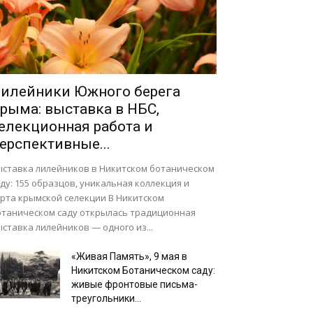
илейники Южного берега
рыма: выставка в НБС,
елекционная работа и
ерспективные...
ыставка лилейников в Никитском ботаническом
ду: 155 образцов, уникальная коллекция и
орта крымской селекции В Никитском
отаническом саду открылась традиционная
ставка лилейников — одного из...
«Живая Память», 9 мая в
Никитском Ботаническом саду:
живые фронтовые письма-
треугольники...