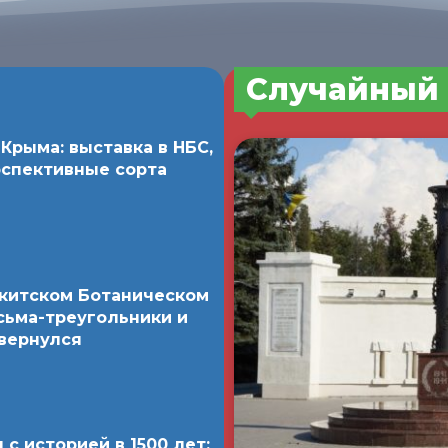
Случайный 
Крыма: выставка в НБС,
рспективные сорта
икитском Ботаническом
сьма-треугольники и
 вернулся
с историей в 1500 лет: