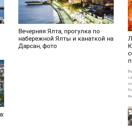
Вечерняя Ялта, прогулка по
набережной Ялты и канаткой на
Л
Дарсан, фото
К
с
п
В
са
с
б
вы
а: