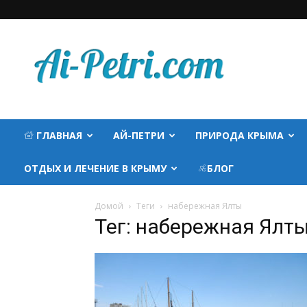
AI-
PETRI.COM
ГЛАВНАЯ
АЙ-ПЕТРИ
ПРИРОДА КРЫМА
ОТДЫХ И ЛЕЧЕНИЕ В КРЫМУ
БЛОГ
Домой
Теги
набережная Ялты
Тег: набережная Ялт