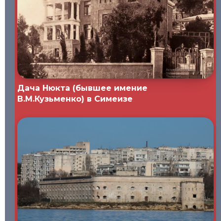
Дача Нюкта (бывшее имение
В.М.Кузьменко) в Симеизе