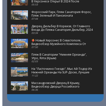
В Херсонесе Открыт В 2024 После
Реставрации 2022/24г.
05:53
Форосский Парк, Пляж Санатория Форос,
Пляж Зеленый И Пансионата
Им.Терлецкого
07:44
Дворец Дюльбер В Кореизе, От Главного
Входа До Пляжа Санатория Дюльбер, 2024
03:34
Новый Херсонес В Севастополе,
Видеообзор Музейного Комплекса От
Западного КПП До Северных Ворот
07:50
Пляж В Санатории "Нижняя Ореанда",
Утро, Ялта (Крым)
02:03
На "Ласточкино Гнездо", Мыс Ай-Тодор Из
Нижней Ореанды На SUP-Доске, Лучшие
Виды Южного Берега Крыма
11:22
Массандровский Дворец В Крыму,
Видеообзор Дворца Российского
Императора Александра III
06:36