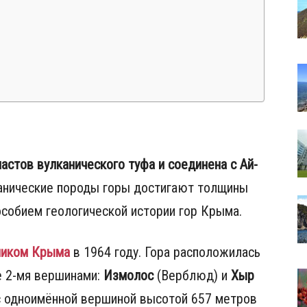
стов вулканического туфа и соединена с Ай-
нические породы горы достигают толщины
собием геологической истории гор Крыма.
ником Крыма
в 1964 году. Гора расположилась
е 2-мя вершинами:
Измолос
(Верблюд) и
Хыр
с одноимённой вершиной высотой 657 метров