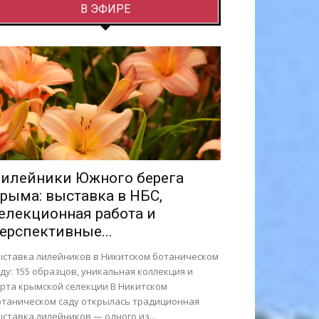
В ЭФИРЕ
илейники Южного берега
рыма: выставка в НБС,
елекционная работа и
ерспективные...
ыставка лилейников в Никитском ботаническом
ду: 155 образцов, уникальная коллекция и
орта крымской селекции В Никитском
отаническом саду открылась традиционная
ставка лилейников — одного из...