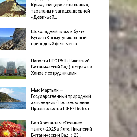
Крыму: пещера отшельника,
тарапаны и загадка древней
«Девичьей...
Шоколадный пляж в бухте
Бугаз в Крыму: уникальный
природный феномен в...
Новости НБС РАН (Никитский
Ботанический Сад): встреча в
Ханое с сотрудниками...
Мыс Мартьян —
Государственный природный
заповедник (Постановление
Правительства РФ №1606 от...
Бал Хризантем «Осеннее
танго»-2025 в Ялте, Никитский
Ботанический Сад, с 23...