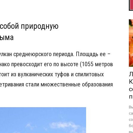
 собой природную
рыма
улкан среднеюрского периода. Площадь ее –
днако превосходит его по высоте (1055 метров
тоит из вулканических туфов и спилитовых
Л
К
ветривания стали множественные образования
с
п
В
са
с
б
вы