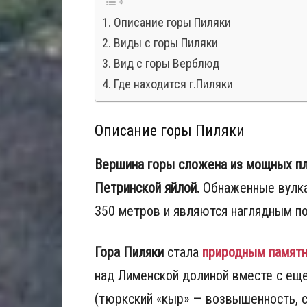
Описание горы Пиляки
Виды с горы Пиляки
Вид с горы Верблюд
Где находится г.Пиляки
Описание горы Пиляки
Вершина горы сложена из мощных пла
Петринской яйлой.
Обнаженные вулка
350 метров и являются наглядным по
Гора Пиляки
стала
природным памят
над Лименской долиной вместе с ещ
(тюркский «кыр» — возвышенность, 